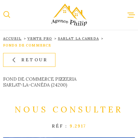
Aller
Aller
Aller
Aller
à
à
au
au
:
la
menu
contenu
recherche
principal
ACCUEIL
VENTE PRO
SARLAT LA CANEDA
ACCUEI
FONDS DE COMMERCE
RETOUR
VENTE
FOND DE COMMERCE PIZZERIA
SARLAT-LA-CANÉDA (24200)
LOCAT
NOUS CONSULTER
IMMOBI
PROFES
RÉF :
9.2917
ESTIMA