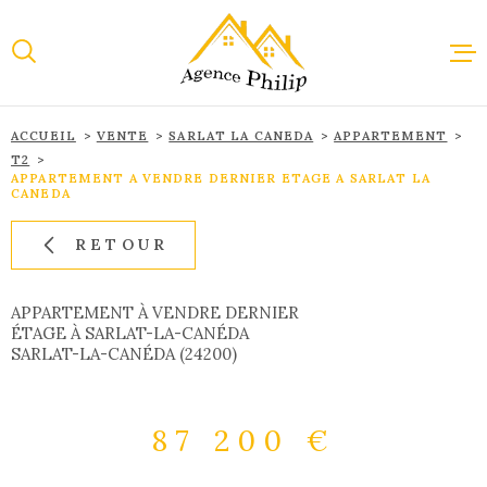
Aller
Aller
Aller
Aller
à
à
au
au
:
la
menu
contenu
recherche
principal
ACCUEIL
VENTE
SARLAT LA CANEDA
APPARTEMENT
ACCUEI
T2
APPARTEMENT A VENDRE DERNIER ETAGE A SARLAT LA
CANEDA
VENTE
RETOUR
LOCAT
APPARTEMENT À VENDRE DERNIER
ÉTAGE À SARLAT-LA-CANÉDA
SARLAT-LA-CANÉDA (24200)
IMMOBI
PROFES
87 200 €
ESTIMA