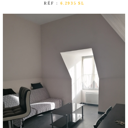
RÉF :
6.2935 SL
GESTI
LOCATI
L'AGEN
NOUS
CONTA