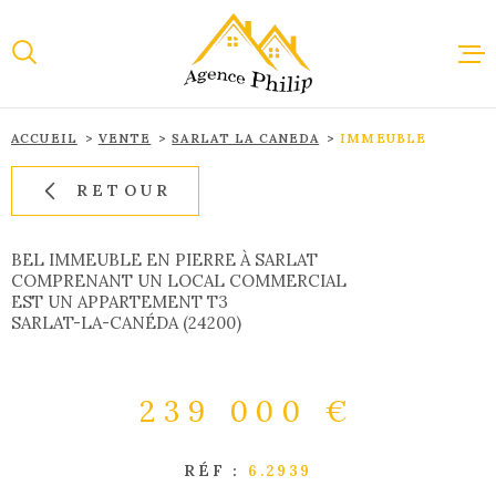
Aller
Aller
Aller
Aller
à
à
au
au
:
la
menu
contenu
recherche
principal
ACCUEIL
VENTE
SARLAT LA CANEDA
IMMEUBLE
ACCUEI
RETOUR
VENTE
BEL IMMEUBLE EN PIERRE À SARLAT
COMPRENANT UN LOCAL COMMERCIAL
EST UN APPARTEMENT T3
LOCAT
SARLAT-LA-CANÉDA (24200)
IMMOBI
239 000 €
PROFES
RÉF :
6.2939
ESTIMA