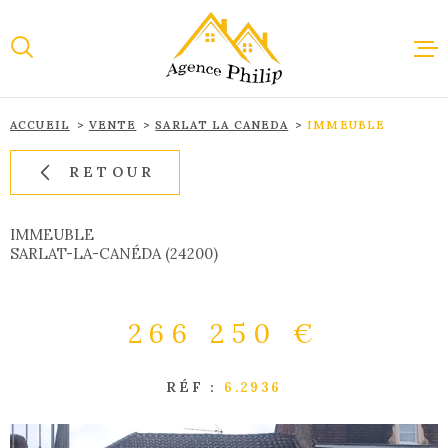
Aller
Aller
Aller
Aller
à
à
au
au
:
la
menu
contenu
recherche
principal
ACCUEIL
VENTE
SARLAT LA CANEDA
IMMEUBLE
ACCUEI
RETOUR
VENTE
IMMEUBLE
SARLAT-LA-CANÉDA (24200)
LOCAT
266 250 €
IMMOBI
PROFES
RÉF :
6.2936
ESTIMA