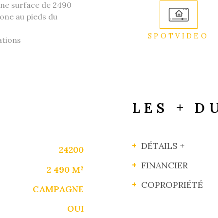
'une surface de 2490
hone au pieds du
SPOTVIDEO
ations
LES + D
DÉTAILS +
24200
FINANCIER
2 490 M²
COPROPRIÉTÉ
CAMPAGNE
OUI