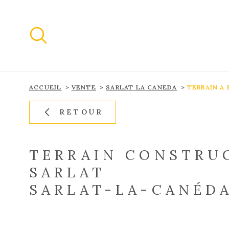
Aller
Aller
Aller
Aller
à
à
au
au
:
la
menu
contenu
recherche
principal
ACCUEIL
VENTE
SARLAT LA CANEDA
TERRAIN A 
RETOUR
TERRAIN CONSTRUC
SARLAT
SARLAT-LA-CANÉDA