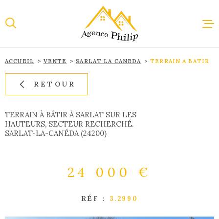
Aller
Aller
Aller
Aller
à
à
au
au
:
la
menu
contenu
recherche
principal
ACCUEIL
VENTE
SARLAT LA CANEDA
TERRAIN A BATIR
ACCUEI
RETOUR
VENTE
TERRAIN À BÂTIR À SARLAT SUR LES
HAUTEURS, SECTEUR RECHERCHÉ.
SARLAT-LA-CANÉDA (24200)
LOCAT
24 000 €
IMMOBI
PROFES
RÉF :
3.2990
ESTIMA