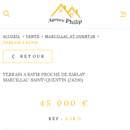
Aller
Aller
Aller
Aller
à
à
au
au
:
la
menu
contenu
recherche
principal
ACCUEIL
VENTE
MARCILLAC ST QUENTIN
ACCUEI
TERRAIN A BATIR
RETOUR
VENTE
TERRAIN A BATIR PROCHE DE SARLAT
MARCILLAC-SAINT-QUENTIN (24200)
LOCAT
45 000 €
IMMOBI
PROFES
RÉF :
3.2875
ESTIMA