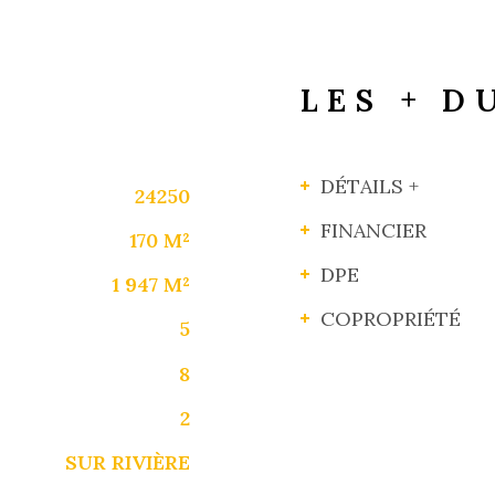
LES + D
DÉTAILS +
24250
FINANCIER
170 M²
DPE
1 947 M²
COPROPRIÉTÉ
5
8
2
SUR RIVIÈRE