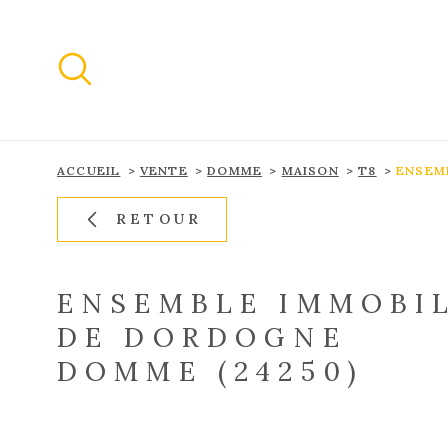
Aller
Aller
Aller
Aller
à
à
au
au
:
la
menu
contenu
recherche
principal
ACCUEIL
VENTE
DOMME
MAISON
T8
ENSEM
RETOUR
ENSEMBLE IMMOBIL
DE DORDOGNE
DOMME (24250)