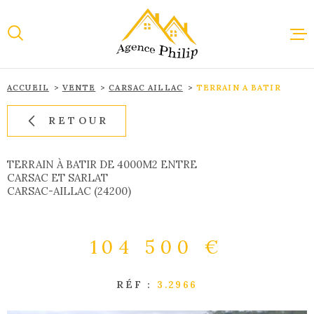
Aller
Aller
Aller
Aller
à
à
au
au
:
la
menu
contenu
recherche
principal
ACCUEIL
VENTE
CARSAC AILLAC
TERRAIN A BATIR
ACCUEI
RETOUR
VENTE
TERRAIN À BATIR DE 4000M2 ENTRE
CARSAC ET SARLAT
CARSAC-AILLAC (24200)
LOCAT
104 500 €
IMMOBI
PROFES
RÉF :
3.2966
ESTIMA