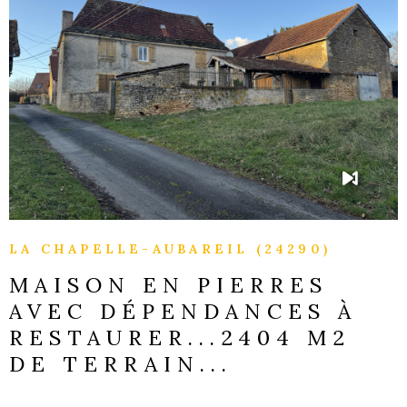
GESTI
LOCATI
VOIR LE BIEN
L'AGEN
NOUS
CONTA
LA CHAPELLE-AUBAREIL (24290)
MAISON EN PIERRES
AVEC DÉPENDANCES À
RESTAURER...2404 M2
DE TERRAIN...