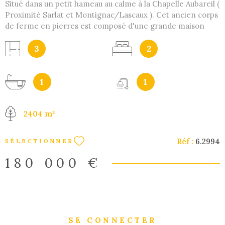
Situé dans un petit hameau au calme à la Chapelle Aubareil (
Proximité Sarlat et Montignac/Lascaux ). Cet ancien corps
de ferme en pierres est composé d'une grande maison
d'habitation, d'une grange et d'un garage attenant ainsi
q'un bâtiment sur une parcelle indépendante Maisons de
3
2
130 m2 habitable sur 2 niveaux avec combles aménageables
de 41 m2. D'un coté de la bâtisse, une grange en pierres
attenante de 56 m2 au sol avec possibilité d'aménager
1
1
l'étage et de l'autre coté un garage de 40 m2. La maison se
compose comme suit : En Rdc : Entrée donnant sur cuisine
2404 m²
/ salle à manger et salon, une salle de bains et wc
indépendant. A l'étage : 2 chambres, 1 bureau, une salle
d'eau et un WC indépendant Les points forts : Au total
Réf :
6.2994
SÉLECTIONNER
2404 m2 constructible, Une cour intérieure fermée avec un
Préau de 25 m2, Un four à pain, Potentiel de
180 000 €
transformation de la grange en gîte Un gros potentiel sur
ce bien.... Nous pouvons vous accompagner en cas de
montage financier ou de travaux. Investisseurs nous
pouvons également vous trouver rapidement vos locataires
et assurer la gestion locative, N'hésitez pas à nous
SE CONNECTER
contacter pour avoir plus d'informations ... Les