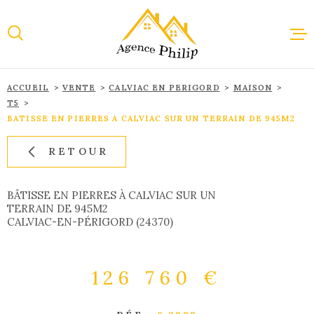
Aller
Aller
Aller
Aller
à
à
au
au
:
la
menu
contenu
recherche
principal
ACCUEIL
VENTE
CALVIAC EN PERIGORD
MAISON
ACCUEI
T5
BATISSE EN PIERRES A CALVIAC SUR UN TERRAIN DE 945M2
VENTE
RETOUR
LOCAT
BÂTISSE EN PIERRES À CALVIAC SUR UN
TERRAIN DE 945M2
CALVIAC-EN-PÉRIGORD (24370)
IMMOBI
PROFES
126 760 €
ESTIMA