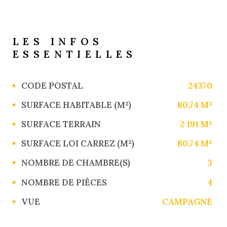
LES INFOS
ESSENTIELLES
Caractérisque
Valeurs
CODE POSTAL
24370
SURFACE HABITABLE (M²)
80,74 M²
SURFACE TERRAIN
2 191 M²
SURFACE LOI CARREZ (M²)
80,74 M²
NOMBRE DE CHAMBRE(S)
3
NOMBRE DE PIÈCES
4
VUE
CAMPAGNE