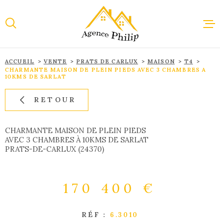
Aller
Aller
Aller
Aller
à
à
au
au
:
la
menu
contenu
recherche
principal
ACCUEIL
VENTE
PRATS DE CARLUX
MAISON
T4
ACCUEI
CHARMANTE MAISON DE PLEIN PIEDS AVEC 3 CHAMBRES A
10KMS DE SARLAT
RETOUR
VENTE
CHARMANTE MAISON DE PLEIN PIEDS
LOCAT
AVEC 3 CHAMBRES À 10KMS DE SARLAT
PRATS-DE-CARLUX (24370)
IMMOBI
PROFES
170 400 €
RÉF :
6.3010
ESTIMA