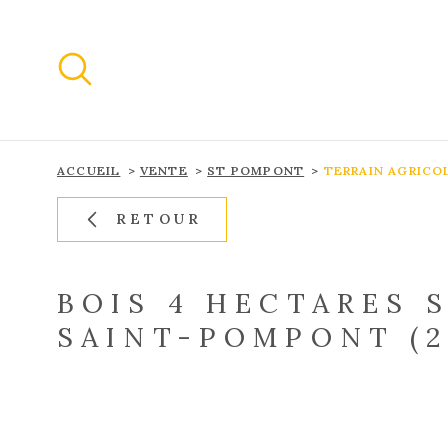
Aller
Aller
Aller
Aller
à
à
au
au
:
la
menu
contenu
recherche
principal
ACCUEIL
VENTE
ST POMPONT
TERRAIN AGRICO
RETOUR
BOIS 4 HECTARES 
SAINT-POMPONT (2