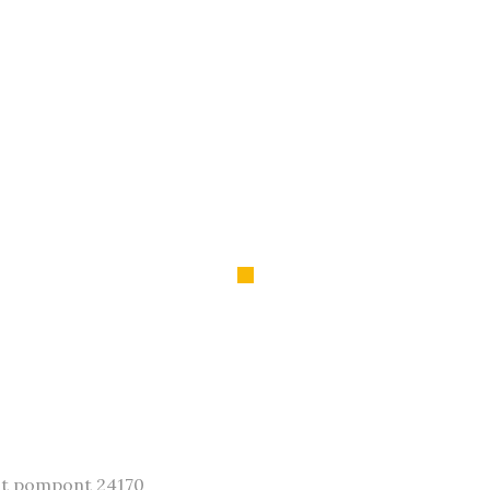
 St pompont 24170