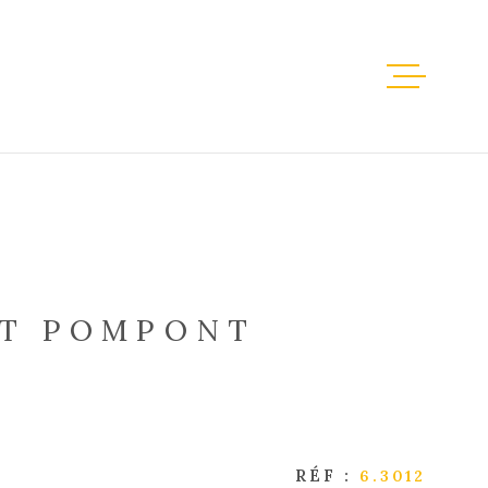
ACCUEIL
VENTES
LOCATION
ST POMPONT
IMMOBILI
PROFESSI
ESTIMATI
RÉF :
6.3012