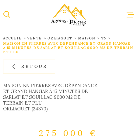
Aller
Aller
Aller
Aller
à
à
au
au
:
la
menu
contenu
recherche
principal
ACCUEIL
VENTE
ORLIAGUET
MAISON
T5
ACCUEI
MAISON EN PIERRES AVEC DEPENDANCE ET GRAND HANGAR
A 15 MINUTES DE SARLAT ET SOUILLAC 9000 M2 DE TERRAIN
ET PLU
VENTE
RETOUR
LOCAT
MAISON EN PIERRES AVEC DÉPENDANCE
ET GRAND HANGAR À 15 MINUTES DE
SARLAT ET SOUILLAC 9000 M2 DE
TERRAIN ET PLU
IMMOBI
ORLIAGUET (24370)
PROFES
275 000 €
ESTIMA