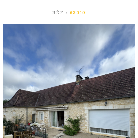
RÉF :
63010
GESTI
LOCATI
L'AGEN
NOUS
CONTA