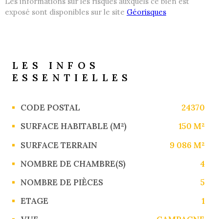
Les informations sur les risques auxquels ce bien est
exposé sont disponibles sur le site
Géorisques
LES INFOS
ESSENTIELLES
Caractérisque
Valeurs
CODE POSTAL
24370
SURFACE HABITABLE (M²)
150 M²
SURFACE TERRAIN
9 086 M²
NOMBRE DE CHAMBRE(S)
4
NOMBRE DE PIÈCES
5
ETAGE
1