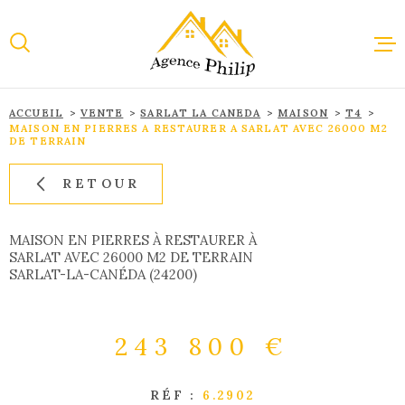
Aller
Aller
Aller
Aller
à
à
au
au
:
la
menu
contenu
recherche
principal
ACCUEIL
VENTE
SARLAT LA CANEDA
MAISON
T4
ACCUEI
MAISON EN PIERRES A RESTAURER A SARLAT AVEC 26000 M2
DE TERRAIN
RETOUR
VENTE
MAISON EN PIERRES À RESTAURER À
LOCAT
SARLAT AVEC 26000 M2 DE TERRAIN
SARLAT-LA-CANÉDA (24200)
IMMOBI
PROFES
243 800 €
RÉF :
6.2902
ESTIMA