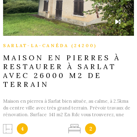
SARLAT-LA-CANÉDA (24200)
MAISON EN PIERRES À
RESTAURER À SARLAT
AVEC 26000 M2 DE
TERRAIN
Maison en pierres à Sarlat bien située, au calme, à 2.5kms
du centre ville avec trés grand terrain. Prévoir travaux de
rénovation. Surface 141 m2 En Rdc vous trouverez, une
entrée, une pièce principale,3 chambres, une cuisine, une
salle d'eau et un wc. L'ètage ce compose de deux
4
2
chambres, d'une salle d'eau et d'un wc. Nous pouvons vous