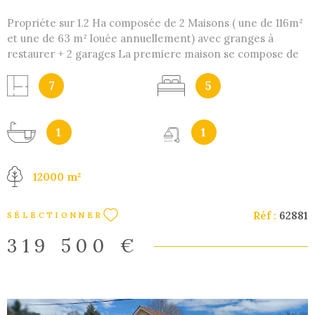
Propriéte sur 1.2 Ha composée de 2 Maisons ( une de 116m²
et une de 63 m² louée annuellement) avec granges à
restaurer + 2 garages La premiere maison se compose de
séjour , cuisine , 3 chambres le tout de plain-pied avec un
étage amménageable La location se compose pièce à vivre
7
5
en rez de chaussé et 2 chambres et salle de bain à l'étage
Le terrain est arboré et possede une piscine hors-sol Les
informations sur les risques auxquels ce bien est exposé
1
1
sont disponibles sur le site Géorisques
12000 m²
Réf :
62881
SÉLECTIONNER
319 500 €