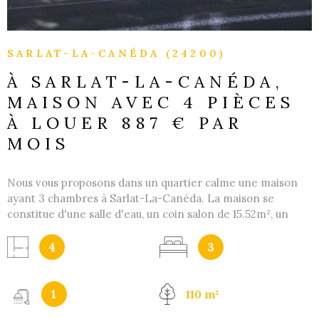
SARLAT-LA-CANÉDA (24200)
À SARLAT-LA-CANÉDA,
MAISON AVEC 4 PIÈCES
À LOUER 887 € PAR
MOIS
Nous vous proposons dans un quartier calme une maison
ayant 3 chambres à Sarlat-La-Canéda. La maison se
constitue d'une salle d'eau, un coin salon de 15.52m², un
espace cuisine de 15.93 m² et un espace nuit comprenant 3
chambres. La surface intérieure habitable développe 73m²
4
3
en loi Carrez. À l'extérieur, vous disposerez d'un jardin
occupant 30m². La parcelle entourant l'habitation est de
dimension raisonnable pour l'entretenir sans trop y passer
1
110 m²
de temps. Elle s'accompagne d'un garage privatif qui