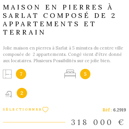
MAISON EN PIERRES À
SARLAT COMPOSÉ DE 2
APPARTEMENTS ET
TERRAIN
Jolie maison en pierres à Sarlat à 5 minutes du centre ville
composée de 2 appartements. Congé vient d'être donné
aux locataires. Plusieurs Possibilités sur ce jolie bien.
Résidence principale, Résidence secondaire avec location.
Location annuelle ( comme fait actuellement) ou Location
7
5
saisonnière des 2 appartements. En Rdc : 1 appartement
T3 de 74.24m2 Entrée avec vestibule, Séjour, Cuisine, Salle
d'eau, wc et 2 chambres. 1 Garage et un coin terrasse,
2
jardin Au premier étage : 1 trés grand appartement T4 de
119.38m2 Entrée avec vestibule,Cuisine Salle à manger,
Réf :
6.2919
SÉLECTIONNER
Salle d'eau, wc et 3 chambres. 1 belle terrasse Nous
pouvons vous accompagner en cas de montage financier
318 000 €
ou de travaux. Investisseurs nous pouvons également vous