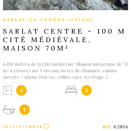
SARLAT-LA-CANÉDA (24200)
SARLAT CENTRE - 100 M
CITÉ MÉDIÉVALE,
MAISON 70M²
A 100 mètres de la Cité médiévale Maison mitoyenne de 70
m² à rénover sur 3 niveaux Au rez de chaussée: cuisine
ouverte + séjour 26m²,wc, cellier, cave, 1er étage: 2
chambres 8m² et 12m², salle d'eau, terasse de 12m² 2ème
étage: 1 chambre de 12m² Cette maison dispose d'un
4
3
chauffage central eu gaz de ville Raccordement au tout à
l'égout Parking gratuit à proximité Les informations sur les
risques auxquels ce bien est exposé sont disponibles sur le
1
site Géorisques
Réf :
6.2804
SÉLECTIONNER