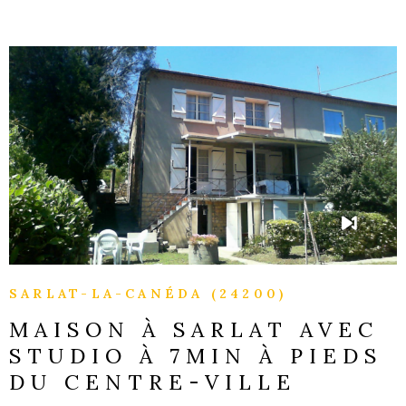
trouver rapidement vos locataires et assurer la gestion
locative, N'hésitez pas à nous contacter pour avoir plus
d'informations ... Les informations sur les risques
auxquels ce bien est exposé sont disponibles sur le site
Géorisques
VOIR LE BIEN
SARLAT-LA-CANÉDA (24200)
MAISON À SARLAT AVEC
STUDIO À 7MIN À PIEDS
DU CENTRE-VILLE