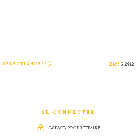
5
4
1
1
959 m²
Réf :
6.2812
SÉLECTIONNER
SE CONNECTER
ESPACE PROPRIÉTAIRE