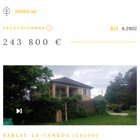
accompagner en cas de montage financier ou de travaux.
26000 m²
Investisseurs nous pouvons également vous trouver
rapidement vos locataires et assurer la gestion locative,
N'hésitez pas à nous contacter pour avoir plus
Réf :
6.2902
SÉLECTIONNER
d'informations ...
243 800 €
VOIR LE BIEN
SARLAT-LA-CANÉDA (24200)