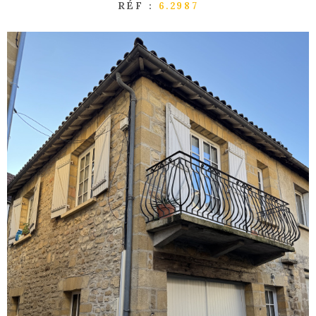
RÉF :
6.2987
GESTI
LOCATI
L'AGEN
NOUS
CONTA