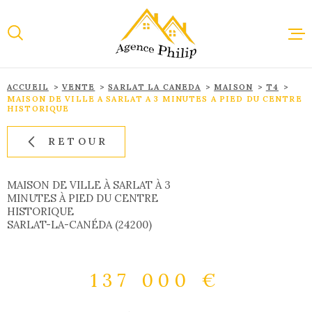
Aller
Aller
Aller
Aller
à
à
au
au
:
la
menu
contenu
recherche
principal
ACCUEIL
VENTE
SARLAT LA CANEDA
MAISON
T4
ACCUEI
MAISON DE VILLE A SARLAT A 3 MINUTES A PIED DU CENTRE
HISTORIQUE
RETOUR
VENTE
MAISON DE VILLE À SARLAT À 3
LOCAT
MINUTES À PIED DU CENTRE
HISTORIQUE
SARLAT-LA-CANÉDA (24200)
IMMOBI
PROFES
137 000 €
ESTIMA