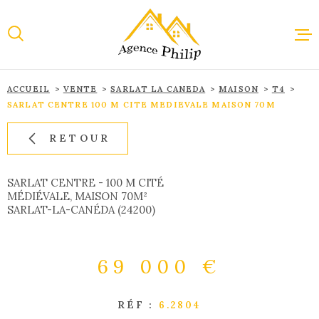
Aller
Aller
Aller
Aller
à
à
au
au
:
la
menu
contenu
recherche
principal
ACCUEIL
VENTE
SARLAT LA CANEDA
MAISON
T4
ACCUEI
SARLAT CENTRE 100 M CITE MEDIEVALE MAISON 70M
RETOUR
VENTE
SARLAT CENTRE - 100 M CITÉ
MÉDIÉVALE, MAISON 70M²
LOCAT
SARLAT-LA-CANÉDA (24200)
IMMOBI
69 000 €
PROFES
RÉF :
6.2804
ESTIMA