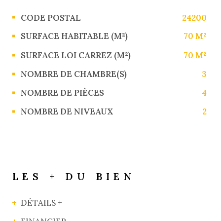
Caractérisque
Valeurs
CODE POSTAL
24200
SURFACE HABITABLE (M²)
70 M²
SURFACE LOI CARREZ (M²)
70 M²
NOMBRE DE CHAMBRE(S)
3
NOMBRE DE PIÈCES
4
NOMBRE DE NIVEAUX
2
LES + DU BIEN
DÉTAILS +